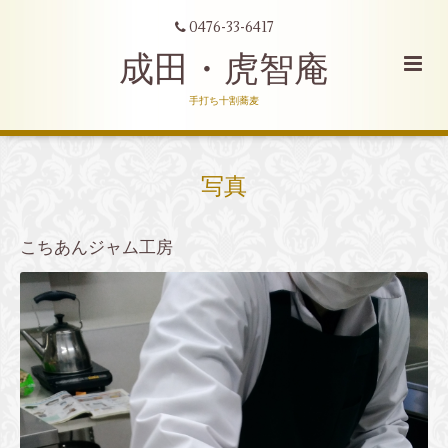
0476-33-6417
成田・虎智庵
手打ち十割蕎麦
写真
こちあんジャム工房