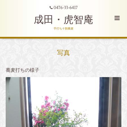
0476-33-6417
成田・虎智庵
手打ち十割蕎麦
写真
蕎麦打ちの様子