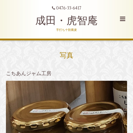
0476-33-6417
成田・虎智庵
手打ち十割蕎麦
写真
こちあんジャム工房