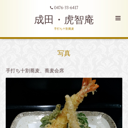
0476-33-6417
成田・虎智庵
手打ち十割蕎麦
写真
手打ち十割蕎麦、蕎麦会席