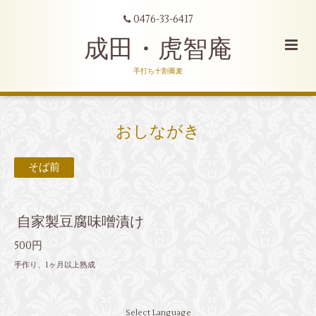
0476-33-6417
成田・虎智庵
手打ち十割蕎麦
おしながき
そば前
自家製豆腐味噌漬け
500円
手作り、1ヶ月以上熟成
Select Language