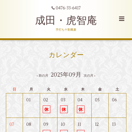
0476-33-6417
成田・虎智庵
手打ち十割蕎麦
カレンダー
2025年09月
« 前の月
次の月 »
日
月
火
水
木
金
土
01
02
03
04
05
06
07
08
09
10
11
12
13